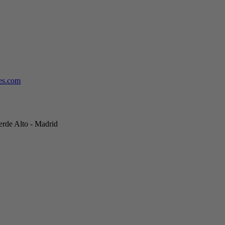
es.com
erde Alto - Madrid