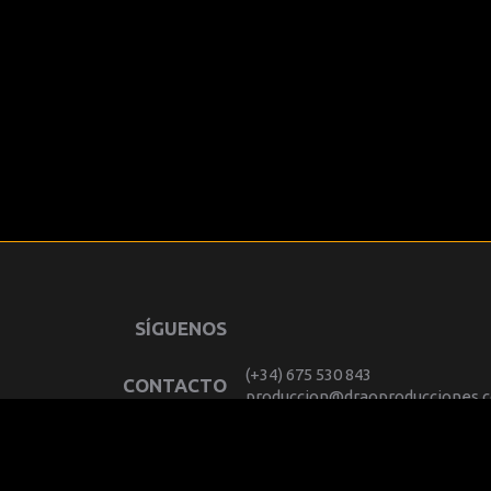
SÍGUENOS
(+34) 675 530 843
CONTACTO
produccion@draoproducciones.
INSTALACIONES
Oficina:
c/ Carretas 14 - 28012 Centro - M