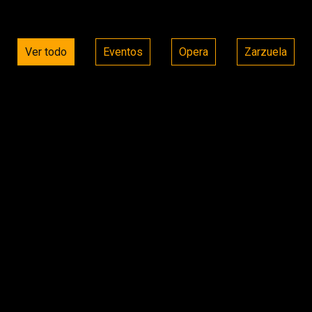
Ver todo
Eventos
Opera
Zarzuela
LA REVOLTOSA
En una corrala madrileña, Mari Pepa
y Felipe ocultan su amor entre celos
y riñas, hasta que una verbena y un