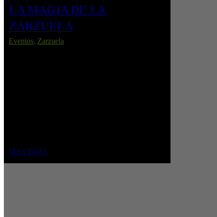
LA MAGIA DE LA
ZARZUELA
Eventos
,
Zarzuela
Temporada de Verano.
La Magia de la Zarzuela no está dirigida
únicamente a los amantes de la zarzuela, sino que
se presenta como una opción cultural de calidad
para quienes visiten la capital este verano. Un
espectáculo para todo el mundo que busca
contribuir al reconocimiento de este género como
Patrimonio Cultural Inmaterial de la Humanidad
por parte de la UNESCO.
MAS INFO