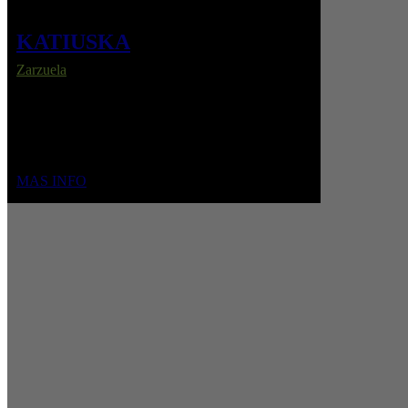
KATIUSKA
Zarzuela
En plena guerra civil rusa, la princesa Katiuska
renuncia al exilio por amor al Comisario Pedro,
enfrentando clases, ideales y destino en nombre del
amor.
MAS INFO