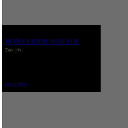
DOÑA FRANCISQUITA
Zarzuela
En el Madrid romántico, Francisquita urde un
ingenioso plan para conquistar a Fernando,
enamorado de otra. Entre enredos, carnaval y
música brillante, triunfa el amor.
MAS INFO