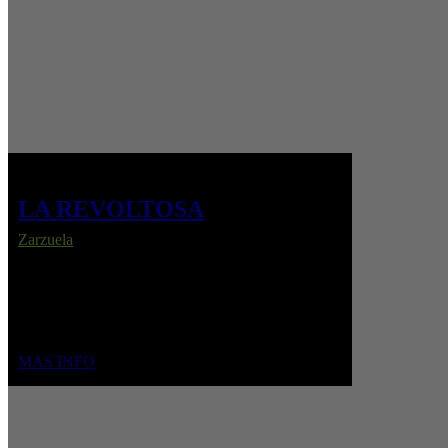
LA REVOLTOSA
Zarzuela
En una corrala madrileña, Mari Pepa y Felipe
ocultan su amor entre celos y riñas, hasta que una
verbena y un divertido engaño vecinal los empujan
a confesar lo que sienten.
MAS INFO