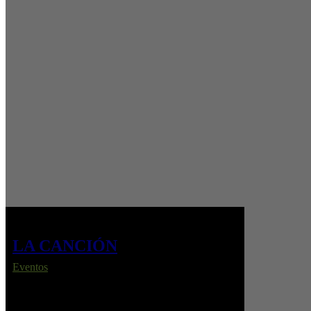
LA CANCIÓN
Eventos
La Canción revive la Eurovisión de 1968 entre
tensiones y pasiones, con música en vivo de