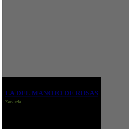
LA DEL MANOJO DE ROSAS
Zarzuela
Ascensión, una florista madrileña, se ve envuelta
en enredos amorosos entre un humilde mecánico y
un falso caballero, hasta descubrir quién la ama de
verdad.