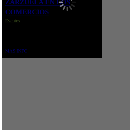
ZARZUELA EN LOS
COMERCIOS
Eventos
Desde 2023 llevamos la zarzuela a las calles y
comercios de Madrid, acercando este arte a todos
con música, alegría y tradición viva en cada rincón.
MAS INFO