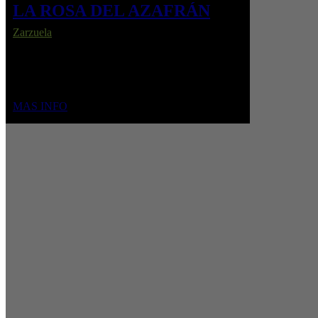
LA ROSA DEL AZAFRÁN
Zarzuela
En la España rural, Juan Pedro y Sagrario se aman,
pero las diferencias sociales y el orgullo impiden
que su amor florezca.
MAS INFO