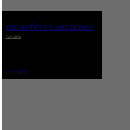
GIGANTES Y CABEZUDOS
Zarzuela
En un bullicioso mercado de Zaragoza, entre
enredos, mentiras y verbenas, Pilar espera
fielmente a su amor, Jesús, que regresa de la guerra
para un emotivo reencuentro.
MAS INFO