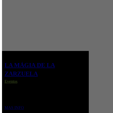
LA MÁGIA DE LA
ZARZUELA
Eventos
Un viaje por lo mejor del repertorio de zarzuela,
con las mejores voces y una gran orquesta en
directo: música en estado puro.
MAS INFO